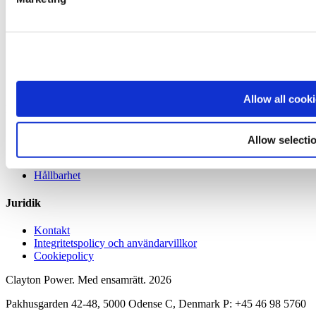
Lösningar
Ström till mobilt arbete
Energi till elektriskt mobilt arbete
Uppbyggare och återförsäljare
Allow all cook
Företag
Om oss
Allow selecti
Kundehistorier
Nyheter och blogg
Hållbarhet
Juridik
Kontakt
Integritetspolicy och användarvillkor
Cookiepolicy
Clayton Power. Med ensamrätt.
2026
Pakhusgarden 42-48, 5000 Odense C, Denmark P: +45 46 98 5760