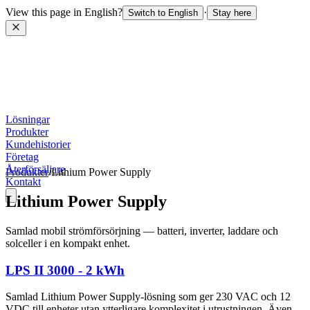
View this page in English?
·
Switch to English
Stay here
Lösningar
Produkter
Kundehistorier
Företag
Återförsäljare
Produkter
/
Lithium Power Supply
Kontakt
Lithium Power Supply
Samlad mobil strömförsörjning — batteri, inverter, laddare och
solceller i en kompakt enhet.
LPS II 3000 - 2 kWh
Samlad Lithium Power Supply-lösning som ger 230 VAC och 12
VDC till enheter utan ytterligare komplexitet i utrustningen. Även