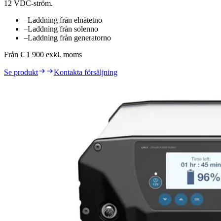
12 VDC-ström.
–
Laddning från elnätet
no
–
Laddning från solen
no
–
Laddning från generator
no
Från € 1 900 exkl. moms
Se produkt
Kontakta försäljning