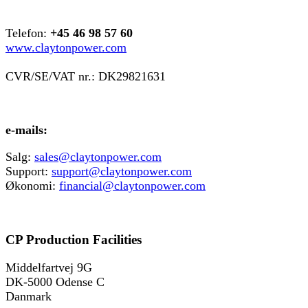
Telefon:
+45 46 98 57 60
www.claytonpower.com
CVR/SE/VAT nr.: DK29821631
e-mails:
Salg:
sales@claytonpower.com
Support:
support@claytonpower.com
Økonomi:
financial@claytonpower.com
CP Production Facilities
Middelfartvej 9G
DK-5000 Odense C
Danmark