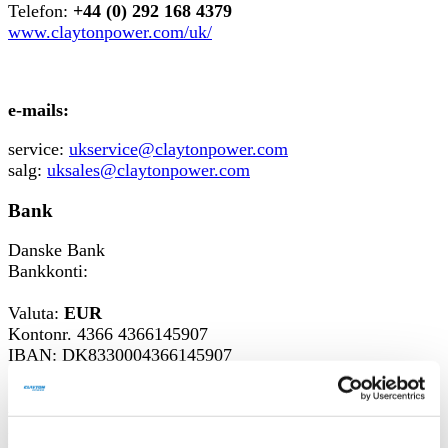
Telefon:
+44 (0) 292 168 4379
www.claytonpower.com/uk/
e-mails:
service:
ukservice@claytonpower.com
salg:
uksales@claytonpower.com
Bank
Danske Bank
Bankkonti:
Valuta:
EUR
Kontonr. 4366 4366145907
IBAN: DK8330004366145907
SWFFT: DABADKKK
Valuta:
DKK
Kontonr. 4366 13944784